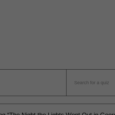
Search for a quiz
g “The Night the Lights Went Out in Geor