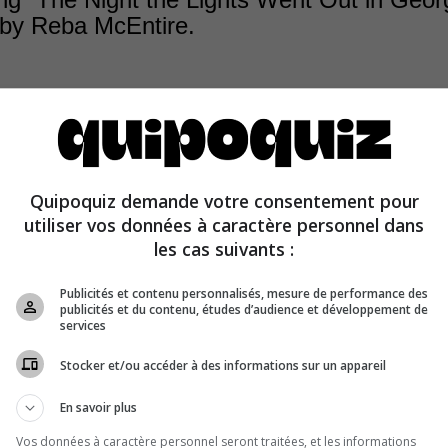
 by Reba McEntire.
eleased a cover of the song in 1991, but it was originally
Quipoquiz demande votre consentement pour
sell in 1972 and recorded by another redhead, actress 
utiliser vos données à caractère personnel dans
.
les cas suivants :
Publicités et contenu personnalisés, mesure de performance des
publicités et du contenu, études d’audience et développement de
services
Stocker et/ou accéder à des informations sur un appareil
En savoir plus
Vos données à caractère personnel seront traitées, et les informations