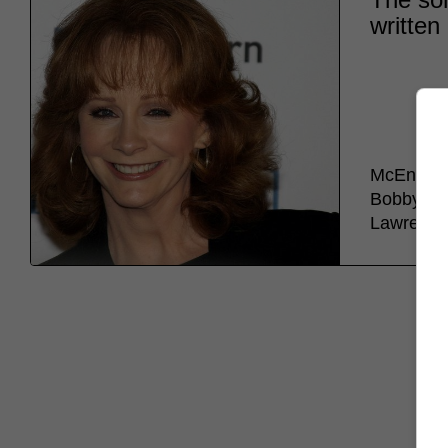
written
McEntire r
Bobby Rus
Lawrence