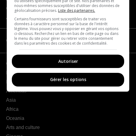
ou utilisées spécifiquement par ce site. Nos partenaires et
nous-mêmes sommes susceptibles d'utiliser des données de
Contact us
géolocalisation précises.
Liste des partenaires.
About us
Certains fournisseurs sont susceptibles de traiter vos
données à caractère personnel sur la base de l'intérêt
légitime. Vous pouvez vous y opposer en gérant vos options
ci-dessous. Recherchez un lien en bas de cette page ou dans
le menu du site pour gérer ou retirer votre consentement
CATEGORIES
dans les paramètres des cookies et de confidentialité.
Autoriser
Geography
France
Gérer les options
Europe
Americas
Asia
Africa
Oceania
Arts and culture