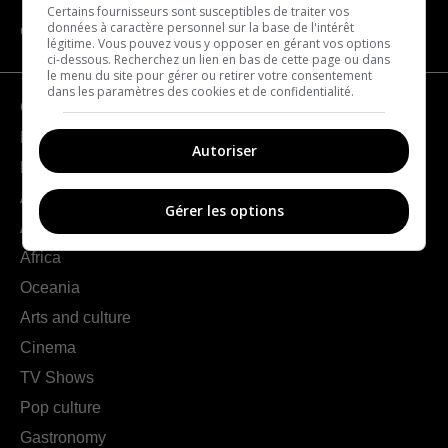
Certains fournisseurs sont susceptibles de traiter vos
données à caractère personnel sur la base de l'intérêt
CATEGORIES
légitime. Vous pouvez vous y opposer en gérant vos options
ci-dessous. Recherchez un lien en bas de cette page ou dans
le menu du site pour gérer ou retirer votre consentement
dans les paramètres des cookies et de confidentialité.
Geography
France
Autoriser
Europe
Americas
Gérer les options
Asia
Africa
Oceania
Arts and culture
Cinema
TV Shows
Pop culture
Gastronomy