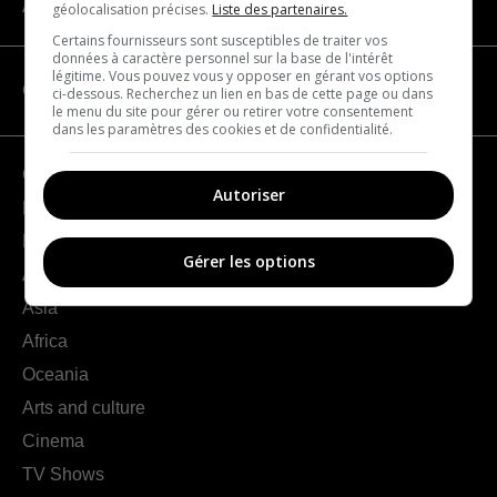
About us
géolocalisation précises.
Liste des partenaires.
Certains fournisseurs sont susceptibles de traiter vos
données à caractère personnel sur la base de l'intérêt
légitime. Vous pouvez vous y opposer en gérant vos options
CATEGORIES
ci-dessous. Recherchez un lien en bas de cette page ou dans
le menu du site pour gérer ou retirer votre consentement
dans les paramètres des cookies et de confidentialité.
Geography
Autoriser
France
Europe
Gérer les options
Americas
Asia
Africa
Oceania
Arts and culture
Cinema
TV Shows