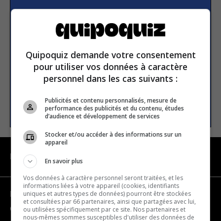
Subscribe to our
newsletter
Quipoquiz demande votre consentement
Email address
pour utiliser vos données à caractère
personnel dans les cas suivants :
Publicités et contenu personnalisés, mesure de
SUBSCRIBE
performance des publicités et du contenu, études
d’audience et développement de services
Stocker et/ou accéder à des informations sur un
appareil
NAVIGATION
En savoir plus
Vos données à caractère personnel seront traitées, et les
informations liées à votre appareil (cookies, identifiants
uniques et autres types de données) pourront être stockées
Become a partner
et consultées par 66 partenaires, ainsi que partagées avec lui,
Contact us
ou utilisées spécifiquement par ce site. Nos partenaires et
nous-mêmes sommes susceptibles d'utiliser des données de