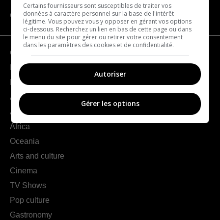
Certains fournisseurs sont susceptibles de traiter vos
données à caractère personnel sur la base de l'intérêt
CATEGORIES
légitime. Vous pouvez vous y opposer en gérant vos options
ci-dessous. Recherchez un lien en bas de cette page ou dans
le menu du site pour gérer ou retirer votre consentement
dans les paramètres des cookies et de confidentialité.
Geography
France
Autoriser
Europe
Americas
Gérer les options
Asia
Africa
Oceania
Arts and culture
Cinema
TV Shows
Pop culture
Gastronomy