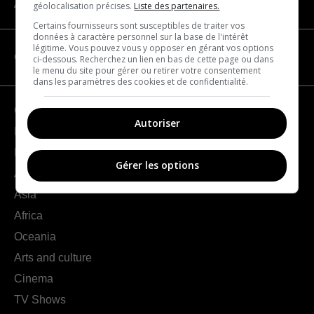
About us
géolocalisation précises.
Liste des partenaires.
Certains fournisseurs sont susceptibles de traiter vos
données à caractère personnel sur la base de l'intérêt
légitime. Vous pouvez vous y opposer en gérant vos options
CATEGORIES
ci-dessous. Recherchez un lien en bas de cette page ou dans
le menu du site pour gérer ou retirer votre consentement
dans les paramètres des cookies et de confidentialité.
Geography
Autoriser
France
Europe
Gérer les options
Americas
Asia
Africa
Oceania
Arts and culture
Cinema
TV Shows