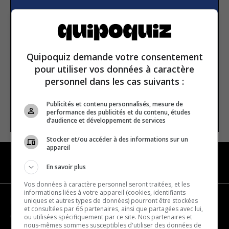
Subscribe to our
newsletter
Quipoquiz demande votre consentement
Email address
pour utiliser vos données à caractère
personnel dans les cas suivants :
Publicités et contenu personnalisés, mesure de
SUBSCRIBE
performance des publicités et du contenu, études
d’audience et développement de services
Stocker et/ou accéder à des informations sur un
appareil
NAVIGATION
En savoir plus
Vos données à caractère personnel seront traitées, et les
informations liées à votre appareil (cookies, identifiants
uniques et autres types de données) pourront être stockées
Become a partner
et consultées par 66 partenaires, ainsi que partagées avec lui,
Contact us
ou utilisées spécifiquement par ce site. Nos partenaires et
nous-mêmes sommes susceptibles d'utiliser des données de