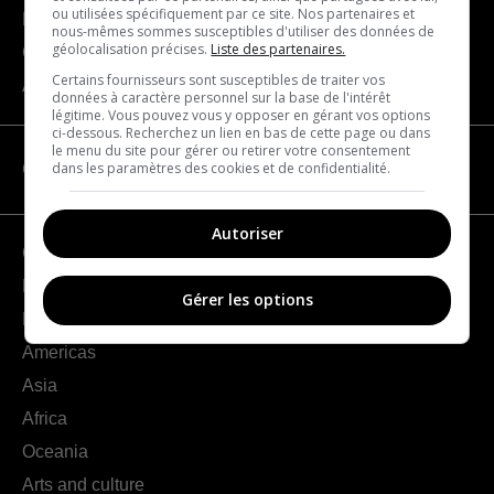
ou utilisées spécifiquement par ce site. Nos partenaires et
Become a partner
nous-mêmes sommes susceptibles d'utiliser des données de
géolocalisation précises.
Liste des partenaires.
Contact us
Certains fournisseurs sont susceptibles de traiter vos
About us
données à caractère personnel sur la base de l'intérêt
légitime. Vous pouvez vous y opposer en gérant vos options
ci-dessous. Recherchez un lien en bas de cette page ou dans
le menu du site pour gérer ou retirer votre consentement
dans les paramètres des cookies et de confidentialité.
CATEGORIES
Autoriser
Geography
France
Gérer les options
Europe
Americas
Asia
Africa
Oceania
Arts and culture