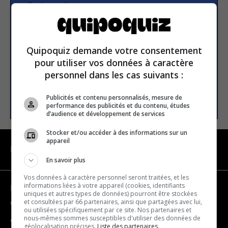
Subscribe to our
newsletter
Quipoquiz demande votre consentement
Email address
pour utiliser vos données à caractère
personnel dans les cas suivants :
SUBSCRIBE
Publicités et contenu personnalisés, mesure de
performance des publicités et du contenu, études
d’audience et développement de services
Stocker et/ou accéder à des informations sur un
appareil
NAVIGATION
En savoir plus
Vos données à caractère personnel seront traitées, et les
informations liées à votre appareil (cookies, identifiants
Become a partner
uniques et autres types de données) pourront être stockées
et consultées par 66 partenaires, ainsi que partagées avec lui,
Contact us
ou utilisées spécifiquement par ce site. Nos partenaires et
nous-mêmes sommes susceptibles d'utiliser des données de
About us
géolocalisation précises.
Liste des partenaires.