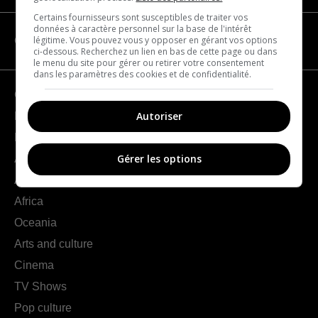
Certains fournisseurs sont susceptibles de traiter vos
données à caractère personnel sur la base de l'intérêt
légitime. Vous pouvez vous y opposer en gérant vos options
CATEGORIES
ci-dessous. Recherchez un lien en bas de cette page ou dans
le menu du site pour gérer ou retirer votre consentement
dans les paramètres des cookies et de confidentialité.
Geography
Autoriser
France
Europe
Gérer les options
Americas
Asia
Africa
Oceania
Arts and culture
Cinema
TV Shows
Pop culture