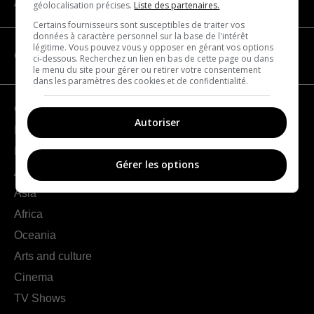
About us
géolocalisation précises.
Liste des partenaires.
Certains fournisseurs sont susceptibles de traiter vos
données à caractère personnel sur la base de l'intérêt
légitime. Vous pouvez vous y opposer en gérant vos options
CATEGORIES
ci-dessous. Recherchez un lien en bas de cette page ou dans
le menu du site pour gérer ou retirer votre consentement
dans les paramètres des cookies et de confidentialité.
Geography
Autoriser
France
Europe
Gérer les options
Americas
Asia
Africa
Oceania
Arts and culture
Cinema
TV Shows