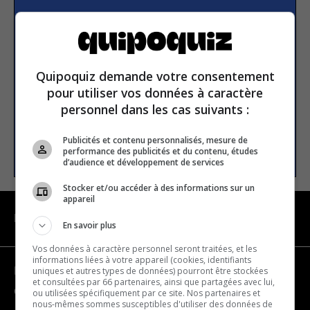
Subscribe to our
newsletter
Quipoquiz demande votre consentement
Email address
pour utiliser vos données à caractère
personnel dans les cas suivants :
Publicités et contenu personnalisés, mesure de
SUBSCRIBE
performance des publicités et du contenu, études
d’audience et développement de services
Stocker et/ou accéder à des informations sur un
appareil
NAVIGATION
En savoir plus
Vos données à caractère personnel seront traitées, et les
informations liées à votre appareil (cookies, identifiants
uniques et autres types de données) pourront être stockées
Become a partner
et consultées par 66 partenaires, ainsi que partagées avec lui,
Contact us
ou utilisées spécifiquement par ce site. Nos partenaires et
nous-mêmes sommes susceptibles d'utiliser des données de