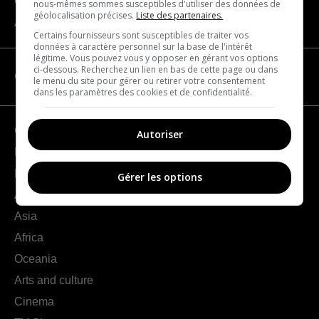
Contact us
nous-mêmes sommes susceptibles d'utiliser des données de
géolocalisation précises.
Liste des partenaires.
About us
Certains fournisseurs sont susceptibles de traiter vos
données à caractère personnel sur la base de l'intérêt
légitime. Vous pouvez vous y opposer en gérant vos options
ci-dessous. Recherchez un lien en bas de cette page ou dans
CATEGORIES
le menu du site pour gérer ou retirer votre consentement
dans les paramètres des cookies et de confidentialité.
Geography
Autoriser
France
Europe
Gérer les options
Americas
Asia
Africa
Oceania
Arts and culture
Cinema