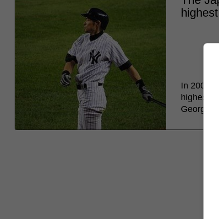
highest
In 2004, w
highest n
George Sis