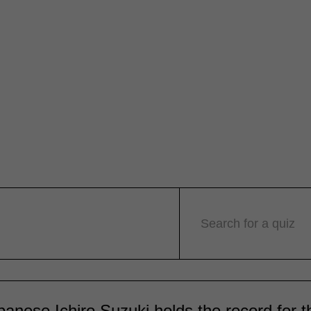
Search for a quiz
anese Ichiro Suzuki holds the record for t