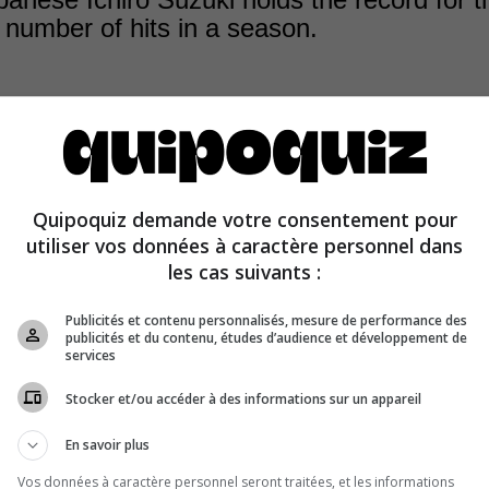
 number of hits in a season.
ith 262 hits, the Japanese Ichiro Suzuki set the record f
Quipoquiz demande votre consentement pour
umber of hits in a season. The previous record was in 19
utiliser vos données à caractère personnel dans
ler, of the St. Louis Browns, hit 257 hits.
les cas suivants :
Publicités et contenu personnalisés, mesure de performance des
publicités et du contenu, études d’audience et développement de
services
Stocker et/ou accéder à des informations sur un appareil
En savoir plus
Vos données à caractère personnel seront traitées, et les informations