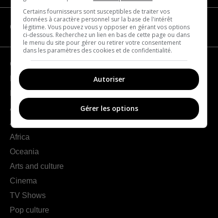
Certains fournisseurs sont susceptibles de traiter vos
données à caractère personnel sur la base de l'intérêt
légitime. Vous pouvez vous y opposer en gérant vos options
CATEGORIES
ci-dessous. Recherchez un lien en bas de cette page ou dans
le menu du site pour gérer ou retirer votre consentement
dans les paramètres des cookies et de confidentialité.
Geography
Autoriser
France
Europe
Americas
Gérer les options
Asia
Africa
Oceania
Arts and culture
Cinema
TV Shows
Pop culture