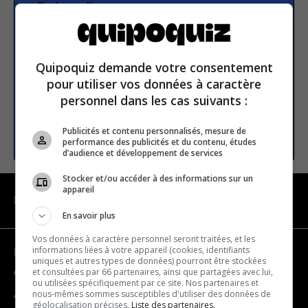
Subscribe to our
newsletter
Quipoquiz demande votre consentement
Email address
pour utiliser vos données à caractère
personnel dans les cas suivants :
SUBSCRIBE
Publicités et contenu personnalisés, mesure de
performance des publicités et du contenu, études
d’audience et développement de services
Stocker et/ou accéder à des informations sur un
appareil
NAVIGATION
En savoir plus
Vos données à caractère personnel seront traitées, et les
informations liées à votre appareil (cookies, identifiants
Become a partner
uniques et autres types de données) pourront être stockées
et consultées par 66 partenaires, ainsi que partagées avec lui,
Contact us
ou utilisées spécifiquement par ce site. Nos partenaires et
nous-mêmes sommes susceptibles d'utiliser des données de
About us
géolocalisation précises.
Liste des partenaires.