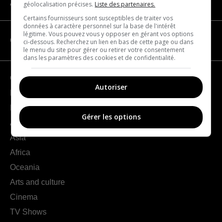
About us
géolocalisation précises.
Liste des partenaires.
Certains fournisseurs sont susceptibles de traiter vos
données à caractère personnel sur la base de l'intérêt
légitime. Vous pouvez vous y opposer en gérant vos options
CATEGORIES
ci-dessous. Recherchez un lien en bas de cette page ou dans
le menu du site pour gérer ou retirer votre consentement
dans les paramètres des cookies et de confidentialité.
Geography
Autoriser
France
Europe
Gérer les options
Americas
Asia
Africa
Oceania
Arts and culture
Cinema
TV Shows