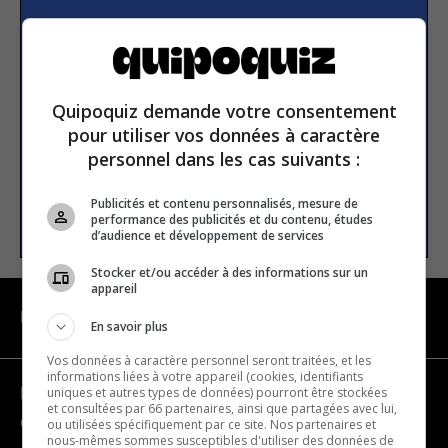
Subscribe to our
newsletter
Quipoquiz demande votre consentement
Email address
pour utiliser vos données à caractère
personnel dans les cas suivants :
Publicités et contenu personnalisés, mesure de
SUBSCRIBE
performance des publicités et du contenu, études
d’audience et développement de services
Stocker et/ou accéder à des informations sur un
appareil
NAVIGATION
En savoir plus
Vos données à caractère personnel seront traitées, et les
informations liées à votre appareil (cookies, identifiants
uniques et autres types de données) pourront être stockées
Become a partner
et consultées par 66 partenaires, ainsi que partagées avec lui,
Contact us
ou utilisées spécifiquement par ce site. Nos partenaires et
nous-mêmes sommes susceptibles d'utiliser des données de