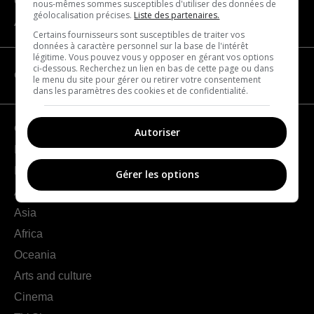
Contact us
nous-mêmes sommes susceptibles d'utiliser des données de
géolocalisation précises.
Liste des partenaires.
About us
Certains fournisseurs sont susceptibles de traiter vos
données à caractère personnel sur la base de l'intérêt
légitime. Vous pouvez vous y opposer en gérant vos options
ci-dessous. Recherchez un lien en bas de cette page ou dans
CATEGORIES
le menu du site pour gérer ou retirer votre consentement
dans les paramètres des cookies et de confidentialité.
Geography
Autoriser
France
Europe
Gérer les options
Americas
Asia
Africa
Oceania
Arts and culture
Cinema