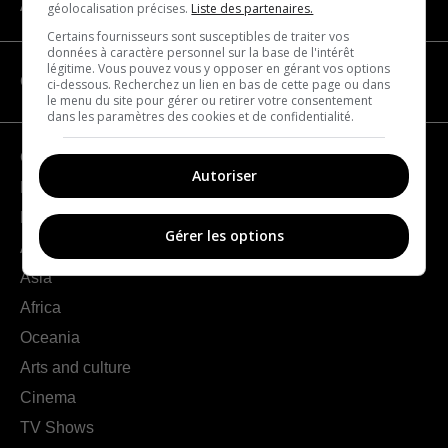
About us
géolocalisation précises.
Liste des partenaires.
Certains fournisseurs sont susceptibles de traiter vos
données à caractère personnel sur la base de l'intérêt
légitime. Vous pouvez vous y opposer en gérant vos options
CATEGORIES
ci-dessous. Recherchez un lien en bas de cette page ou dans
le menu du site pour gérer ou retirer votre consentement
dans les paramètres des cookies et de confidentialité.
Geography
Autoriser
France
Europe
Gérer les options
Americas
Asia
Africa
Oceania
Arts and culture
Cinema
TV Shows