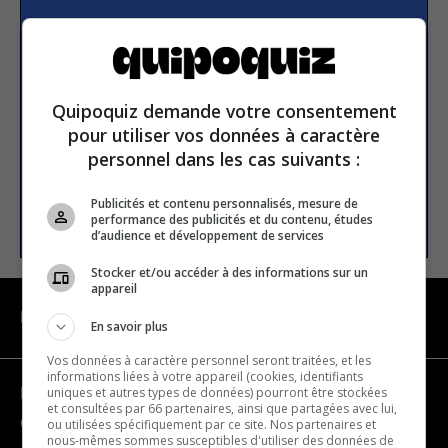
Subscribe to our
newsletter
Quipoquiz demande votre consentement
Email address
pour utiliser vos données à caractère
personnel dans les cas suivants :
Publicités et contenu personnalisés, mesure de
SUBSCRIBE
performance des publicités et du contenu, études
d’audience et développement de services
Stocker et/ou accéder à des informations sur un
appareil
NAVIGATION
En savoir plus
Vos données à caractère personnel seront traitées, et les
informations liées à votre appareil (cookies, identifiants
uniques et autres types de données) pourront être stockées
Become a partner
et consultées par 66 partenaires, ainsi que partagées avec lui,
Contact us
ou utilisées spécifiquement par ce site. Nos partenaires et
nous-mêmes sommes susceptibles d'utiliser des données de