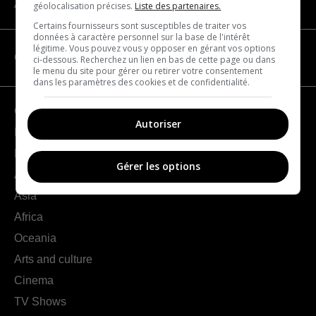
About us
géolocalisation précises.
Liste des partenaires.
Certains fournisseurs sont susceptibles de traiter vos
données à caractère personnel sur la base de l'intérêt
légitime. Vous pouvez vous y opposer en gérant vos options
CATEGORIES
ci-dessous. Recherchez un lien en bas de cette page ou dans
le menu du site pour gérer ou retirer votre consentement
dans les paramètres des cookies et de confidentialité.
Geography
Autoriser
France
Europe
Gérer les options
Americas
Asia
Africa
Oceania
Arts and culture
Cinema
TV Shows