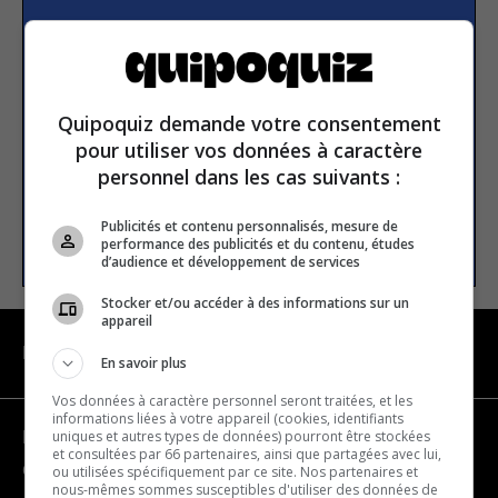
Subscribe to our
newsletter
Quipoquiz demande votre consentement
Email address
pour utiliser vos données à caractère
personnel dans les cas suivants :
Publicités et contenu personnalisés, mesure de
SUBSCRIBE
performance des publicités et du contenu, études
d’audience et développement de services
Stocker et/ou accéder à des informations sur un
appareil
NAVIGATION
En savoir plus
Vos données à caractère personnel seront traitées, et les
informations liées à votre appareil (cookies, identifiants
uniques et autres types de données) pourront être stockées
Become a partner
et consultées par 66 partenaires, ainsi que partagées avec lui,
Contact us
ou utilisées spécifiquement par ce site. Nos partenaires et
nous-mêmes sommes susceptibles d'utiliser des données de