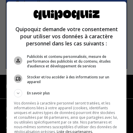
Subscribe to our
newsletter
Quipoquiz demande votre consentement
Email address
pour utiliser vos données à caractère
personnel dans les cas suivants :
SUBSCRIBE
Publicités et contenu personnalisés, mesure de
performance des publicités et du contenu, études
d’audience et développement de services
Stocker et/ou accéder à des informations sur un
appareil
NAVIGATION
En savoir plus
Vos données à caractère personnel seront traitées, et les
informations liées à votre appareil (cookies, identifiants
Become a partner
uniques et autres types de données) pourront être stockées
et consultées par 66 partenaires, ainsi que partagées avec lui,
Contact us
ou utilisées spécifiquement par ce site. Nos partenaires et
nous-mêmes sommes susceptibles d'utiliser des données de
About us
géolocalisation précises.
Liste des partenaires.