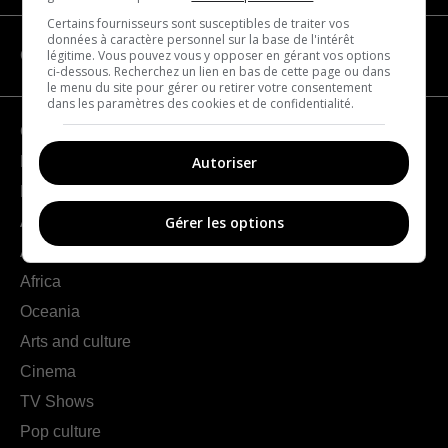
Certains fournisseurs sont susceptibles de traiter vos
données à caractère personnel sur la base de l'intérêt
légitime. Vous pouvez vous y opposer en gérant vos options
CATEGORIES
ci-dessous. Recherchez un lien en bas de cette page ou dans
le menu du site pour gérer ou retirer votre consentement
dans les paramètres des cookies et de confidentialité.
Geography
Autoriser
France
Europe
Americas
Gérer les options
Asia
Africa
Oceania
Arts and culture
Cinema
TV Shows
Pop culture