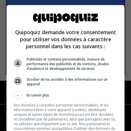
Subscribe to our
newsletter
Quipoquiz demande votre consentement
Email address
pour utiliser vos données à caractère
personnel dans les cas suivants :
Publicités et contenu personnalisés, mesure de
SUBSCRIBE
performance des publicités et du contenu, études
d’audience et développement de services
Stocker et/ou accéder à des informations sur un
appareil
NAVIGATION
En savoir plus
Vos données à caractère personnel seront traitées, et les
informations liées à votre appareil (cookies, identifiants
uniques et autres types de données) pourront être stockées
Become a partner
et consultées par 66 partenaires, ainsi que partagées avec lui,
Contact us
ou utilisées spécifiquement par ce site. Nos partenaires et
nous-mêmes sommes susceptibles d'utiliser des données de