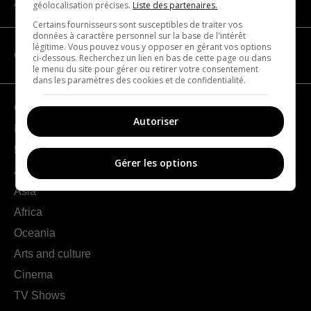
About us
géolocalisation précises.
Liste des partenaires.
Certains fournisseurs sont susceptibles de traiter vos
données à caractère personnel sur la base de l'intérêt
légitime. Vous pouvez vous y opposer en gérant vos options
CATEGORIES
ci-dessous. Recherchez un lien en bas de cette page ou dans
le menu du site pour gérer ou retirer votre consentement
dans les paramètres des cookies et de confidentialité.
Geography
Autoriser
France
Europe
Gérer les options
Americas
Asia
Africa
Oceania
Arts and culture
Cinema
TV Shows