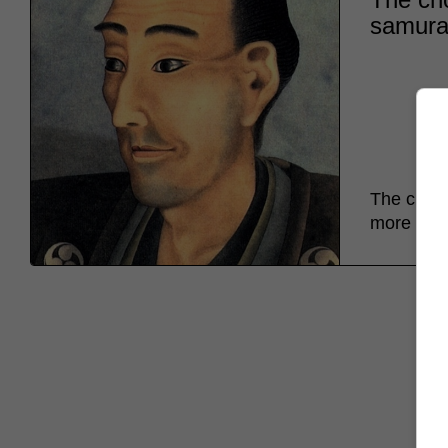
samurai
The chonm
more comfo