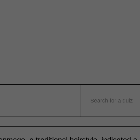
Search for a quiz
nmage, a traditional hairstyle, indicated a