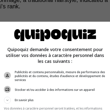
's rank.
Quipoquiz demande votre consentement pour
age made wearing the kabuto (the traditional samurai 
utiliser vos données à caractère personnel dans
rtable and kept it from falling off.
les cas suivants :
Publicités et contenu personnalisés, mesure de performance des
publicités et du contenu, études d’audience et développement de
services
Stocker et/ou accéder à des informations sur un appareil
En savoir plus
Vos données à caractère personnel seront traitées, et les informations