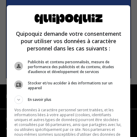
Subscribe to our
newsletter
Quipoquiz demande votre consentement
Email address
pour utiliser vos données à caractère
personnel dans les cas suivants :
Publicités et contenu personnalisés, mesure de
SUBSCRIBE
performance des publicités et du contenu, études
d’audience et développement de services
Stocker et/ou accéder à des informations sur un
appareil
NAVIGATION
En savoir plus
Vos données à caractère personnel seront traitées, et les
informations liées à votre appareil (cookies, identifiants
uniques et autres types de données) pourront être stockées
Become a partner
et consultées par 66 partenaires, ainsi que partagées avec lui,
Contact us
ou utilisées spécifiquement par ce site. Nos partenaires et
nous-mêmes sommes susceptibles d'utiliser des données de