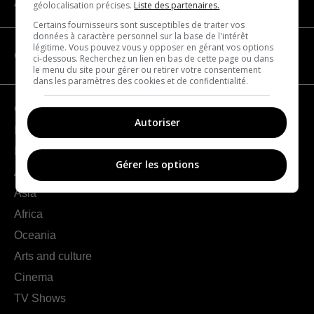
About us
géolocalisation précises.
Liste des partenaires.
Certains fournisseurs sont susceptibles de traiter vos
données à caractère personnel sur la base de l'intérêt
légitime. Vous pouvez vous y opposer en gérant vos options
CATEGORIES
ci-dessous. Recherchez un lien en bas de cette page ou dans
le menu du site pour gérer ou retirer votre consentement
dans les paramètres des cookies et de confidentialité.
Geography
Autoriser
France
Europe
Gérer les options
Americas
Asia
Africa
Oceania
Arts and culture
Cinema
TV Shows