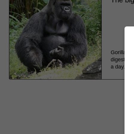
Gorillas d
digestive 
a day.