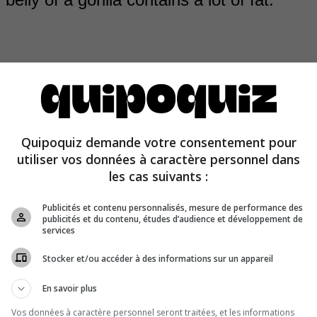
o not accumulate a lot of fat. Their big belly is full of the 
Quipoquiz demande votre consentement pour
system required for a diet consisting of 40 lb. (18 kg) of 
utiliser vos données à caractère personnel dans
les cas suivants :
Publicités et contenu personnalisés, mesure de performance des
publicités et du contenu, études d’audience et développement de
services
Stocker et/ou accéder à des informations sur un appareil
En savoir plus
Vos données à caractère personnel seront traitées, et les informations