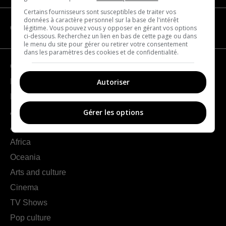
Certains fournisseurs sont susceptibles de traiter vos
données à caractère personnel sur la base de l'intérêt
légitime. Vous pouvez vous y opposer en gérant vos options
CATEGORIES
ci-dessous. Recherchez un lien en bas de cette page ou dans
le menu du site pour gérer ou retirer votre consentement
dans les paramètres des cookies et de confidentialité.
Geography
Autoriser
France
Europe
Americas
Gérer les options
Asia
Africa
Oceania
Arts and culture
Cinema
TV Shows
Pop culture