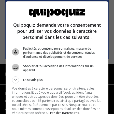
Subscribe to our
newsletter
Quipoquiz demande votre consentement
Email address
pour utiliser vos données à caractère
personnel dans les cas suivants :
SUBSCRIBE
Publicités et contenu personnalisés, mesure de
performance des publicités et du contenu, études
d’audience et développement de services
Stocker et/ou accéder à des informations sur un
appareil
NAVIGATION
En savoir plus
Vos données à caractère personnel seront traitées, et les
informations liées à votre appareil (cookies, identifiants
Become a partner
uniques et autres types de données) pourront être stockées
et consultées par 66 partenaires, ainsi que partagées avec lui,
Contact us
ou utilisées spécifiquement par ce site. Nos partenaires et
nous-mêmes sommes susceptibles d'utiliser des données de
About us
géolocalisation précises.
Liste des partenaires.