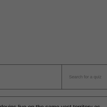
Search for a quiz
ouins live on the same vast territory as