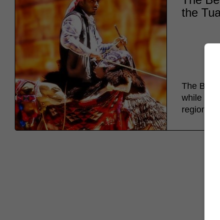
the Tua
The Bedou
while the
regions.