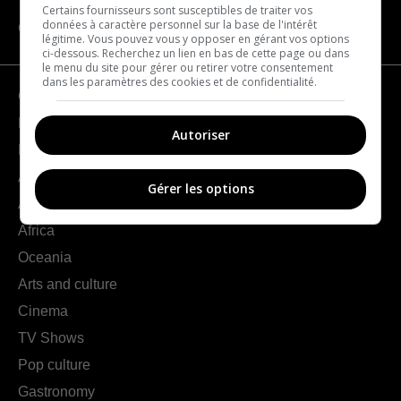
Certains fournisseurs sont susceptibles de traiter vos
données à caractère personnel sur la base de l'intérêt
CATEGORIES
légitime. Vous pouvez vous y opposer en gérant vos options
ci-dessous. Recherchez un lien en bas de cette page ou dans
le menu du site pour gérer ou retirer votre consentement
dans les paramètres des cookies et de confidentialité.
Geography
France
Autoriser
Europe
Americas
Gérer les options
Asia
Africa
Oceania
Arts and culture
Cinema
TV Shows
Pop culture
Gastronomy