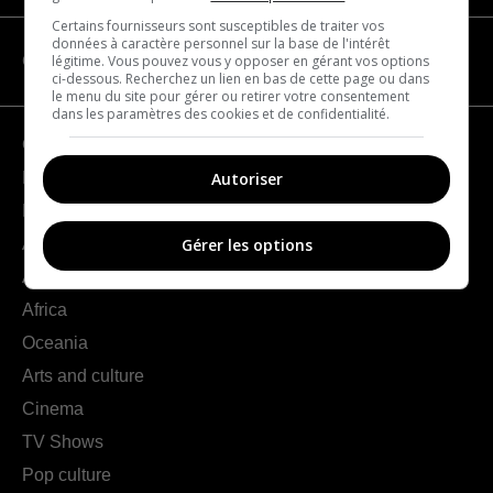
Certains fournisseurs sont susceptibles de traiter vos
données à caractère personnel sur la base de l'intérêt
légitime. Vous pouvez vous y opposer en gérant vos options
CATEGORIES
ci-dessous. Recherchez un lien en bas de cette page ou dans
le menu du site pour gérer ou retirer votre consentement
dans les paramètres des cookies et de confidentialité.
Geography
Autoriser
France
Europe
Americas
Gérer les options
Asia
Africa
Oceania
Arts and culture
Cinema
TV Shows
Pop culture