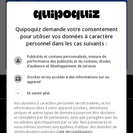
Subscribe to our
newsletter
Quipoquiz demande votre consentement
Email address
pour utiliser vos données à caractère
personnel dans les cas suivants :
SUBSCRIBE
Publicités et contenu personnalisés, mesure de
performance des publicités et du contenu, études
d’audience et développement de services
Stocker et/ou accéder à des informations sur un
appareil
NAVIGATION
En savoir plus
Vos données à caractère personnel seront traitées, et les
informations liées à votre appareil (cookies, identifiants
Become a partner
uniques et autres types de données) pourront être stockées
et consultées par 66 partenaires, ainsi que partagées avec lui,
Contact us
ou utilisées spécifiquement par ce site. Nos partenaires et
nous-mêmes sommes susceptibles d'utiliser des données de
About us
géolocalisation précises.
Liste des partenaires.