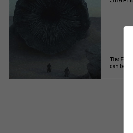
The Freme
can be tra