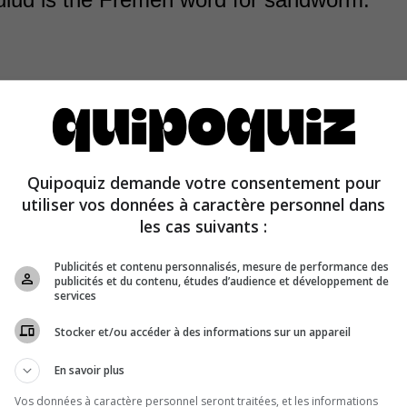
Quipoquiz demande votre consentement pour
n consider sandworms to be the rulers of the desert. S
utiliser vos données à caractère personnel dans
nslated as “Grandfather of the Desert” or “Old Father Ete
les cas suivants :
Publicités et contenu personnalisés, mesure de performance des
publicités et du contenu, études d’audience et développement de
services
Stocker et/ou accéder à des informations sur un appareil
En savoir plus
Vos données à caractère personnel seront traitées, et les informations