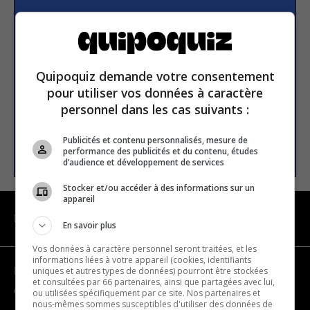
Subscribe to our
newsletter
Quipoquiz demande votre consentement
Email address
pour utiliser vos données à caractère
personnel dans les cas suivants :
Publicités et contenu personnalisés, mesure de
SUBSCRIBE
performance des publicités et du contenu, études
d’audience et développement de services
Stocker et/ou accéder à des informations sur un
appareil
NAVIGATION
En savoir plus
Vos données à caractère personnel seront traitées, et les
informations liées à votre appareil (cookies, identifiants
uniques et autres types de données) pourront être stockées
Become a partner
et consultées par 66 partenaires, ainsi que partagées avec lui,
Contact us
ou utilisées spécifiquement par ce site. Nos partenaires et
nous-mêmes sommes susceptibles d'utiliser des données de