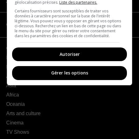
About us
géolocalisation précises.
Liste des partenaires.
Certains fournisseurs sont susceptibles de traiter vos
données à caractère personnel sur la base de l'intérêt
légitime. Vous pouvez vous y opposer en gérant vos options
CATEGORIES
ci-dessous. Recherchez un lien en bas de cette page ou dans
le menu du site pour gérer ou retirer votre consentement
dans les paramètres des cookies et de confidentialité.
Geography
Autoriser
France
Europe
Gérer les options
Americas
Asia
Africa
Oceania
Arts and culture
Cinema
TV Shows