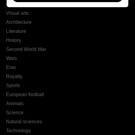
Music
Visual arts
Architecture
Literature
History
Second World War
Wars
Eras
Royalty
Sports
European football
Animals
Science
Natural sciences
Technology