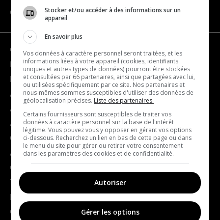
Stocker et/ou accéder à des informations sur un
CATEGORIES
appareil
En savoir plus
Geography
Vos données à caractère personnel seront traitées, et les
informations liées à votre appareil (cookies, identifiants
France
uniques et autres types de données) pourront être stockées
et consultées par 66 partenaires, ainsi que partagées avec lui,
Europe
ou utilisées spécifiquement par ce site. Nos partenaires et
nous-mêmes sommes susceptibles d'utiliser des données de
Americas
géolocalisation précises.
Liste des partenaires.
Asia
Certains fournisseurs sont susceptibles de traiter vos
données à caractère personnel sur la base de l'intérêt
Africa
légitime. Vous pouvez vous y opposer en gérant vos options
ci-dessous. Recherchez un lien en bas de cette page ou dans
Oceania
le menu du site pour gérer ou retirer votre consentement
Arts and culture
dans les paramètres des cookies et de confidentialité.
Cinema
Autoriser
TV Shows
Pop culture
Gérer les options
Gastronomy