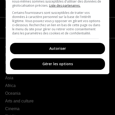
Contact us
nous-mêmes sommes susceptibles d'utiliser des données de
géolocalisation précises.
Liste des partenaires.
About us
Certains fournisseurs sont susceptibles de traiter vos
données à caractère personnel sur la base de l'intérêt
légitime. Vous pouvez vous y opposer en gérant vos options
ci-dessous. Recherchez un lien en bas de cette page ou dans
CATEGORIES
le menu du site pour gérer ou retirer votre consentement
dans les paramètres des cookies et de confidentialité.
Geography
Autoriser
France
Europe
Gérer les options
Americas
Asia
Africa
Oceania
Arts and culture
Cinema