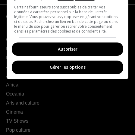
Certains fournisseurs sont susceptibles de traiter vos
données à caractère personnel sur la base de l'intérêt
légitime. Vous pouvez vous y opposer en gérant vos options
CATEGORIES
ci-dessous. Recherchez un lien en bas de cette page ou dans
le menu du site pour gérer ou retirer votre consentement
dans les paramètres des cookies et de confidentialité.
Geography
Autoriser
France
Europe
Americas
Gérer les options
Asia
Africa
Oceania
Arts and culture
Cinema
TV Shows
Pop culture