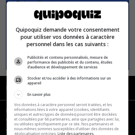
Subscribe to our
newsletter
Quipoquiz demande votre consentement
Email address
pour utiliser vos données à caractère
personnel dans les cas suivants :
SUBSCRIBE
Publicités et contenu personnalisés, mesure de
performance des publicités et du contenu, études
d’audience et développement de services
Stocker et/ou accéder à des informations sur un
appareil
NAVIGATION
En savoir plus
Vos données à caractère personnel seront traitées, et les
informations liées à votre appareil (cookies, identifiants
Become a partner
uniques et autres types de données) pourront être stockées
et consultées par 66 partenaires, ainsi que partagées avec lui,
Contact us
ou utilisées spécifiquement par ce site. Nos partenaires et
nous-mêmes sommes susceptibles d'utiliser des données de
About us
géolocalisation précises.
Liste des partenaires.