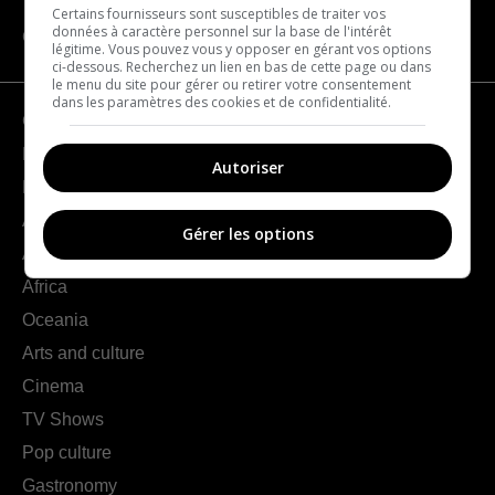
Certains fournisseurs sont susceptibles de traiter vos
données à caractère personnel sur la base de l'intérêt
CATEGORIES
légitime. Vous pouvez vous y opposer en gérant vos options
ci-dessous. Recherchez un lien en bas de cette page ou dans
le menu du site pour gérer ou retirer votre consentement
dans les paramètres des cookies et de confidentialité.
Geography
France
Autoriser
Europe
Americas
Gérer les options
Asia
Africa
Oceania
Arts and culture
Cinema
TV Shows
Pop culture
Gastronomy