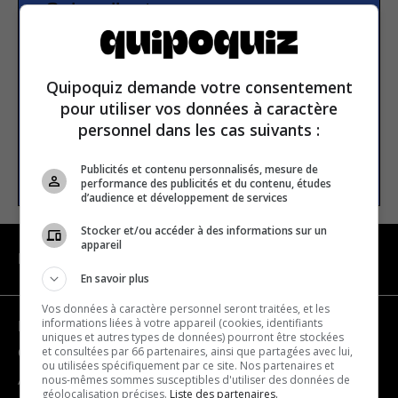
Subscribe to our
newsletter
Quipoquiz demande votre consentement
Email address
pour utiliser vos données à caractère
personnel dans les cas suivants :
SUBSCRIBE
Publicités et contenu personnalisés, mesure de
performance des publicités et du contenu, études
d’audience et développement de services
Stocker et/ou accéder à des informations sur un
appareil
NAVIGATION
En savoir plus
Vos données à caractère personnel seront traitées, et les
informations liées à votre appareil (cookies, identifiants
Become a partner
uniques et autres types de données) pourront être stockées
et consultées par 66 partenaires, ainsi que partagées avec lui,
Contact us
ou utilisées spécifiquement par ce site. Nos partenaires et
nous-mêmes sommes susceptibles d'utiliser des données de
About us
géolocalisation précises.
Liste des partenaires.