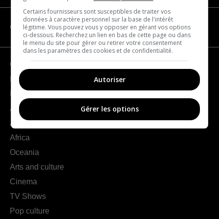
Certains fournisseurs sont susceptibles de traiter vos
données à caractère personnel sur la base de l'intérêt
légitime. Vous pouvez vous y opposer en gérant vos options
CATEGORIES
ci-dessous. Recherchez un lien en bas de cette page ou dans
le menu du site pour gérer ou retirer votre consentement
dans les paramètres des cookies et de confidentialité.
Geography
Autoriser
France
Europe
Americas
Gérer les options
Asia
Africa
Oceania
Arts and culture
Cinema
TV Shows
Pop culture