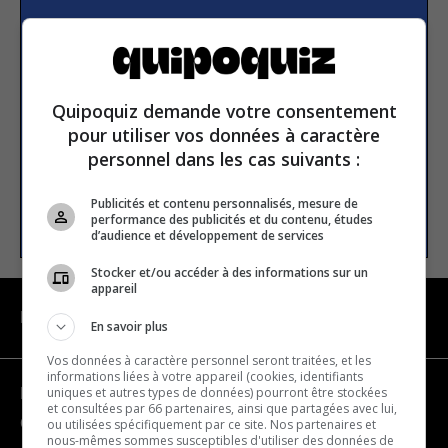
Subscribe to our
newsletter
Quipoquiz demande votre consentement
Email address
pour utiliser vos données à caractère
personnel dans les cas suivants :
Publicités et contenu personnalisés, mesure de
SUBSCRIBE
performance des publicités et du contenu, études
d’audience et développement de services
Stocker et/ou accéder à des informations sur un
appareil
NAVIGATION
En savoir plus
Vos données à caractère personnel seront traitées, et les
informations liées à votre appareil (cookies, identifiants
uniques et autres types de données) pourront être stockées
Become a partner
et consultées par 66 partenaires, ainsi que partagées avec lui,
Contact us
ou utilisées spécifiquement par ce site. Nos partenaires et
nous-mêmes sommes susceptibles d'utiliser des données de