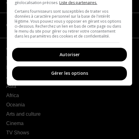
About us
géolocalisation précises.
Liste des partenaires.
Certains fournisseurs sont susceptibles de traiter vos
données à caractère personnel sur la base de l'intérêt
légitime. Vous pouvez vous y opposer en gérant vos options
CATEGORIES
ci-dessous. Recherchez un lien en bas de cette page ou dans
le menu du site pour gérer ou retirer votre consentement
dans les paramètres des cookies et de confidentialité.
Geography
Autoriser
France
Europe
Gérer les options
Americas
Asia
Africa
Oceania
Arts and culture
Cinema
TV Shows