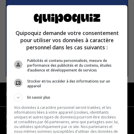
Subscribe to our
newsletter
Quipoquiz demande votre consentement
Email address
pour utiliser vos données à caractère
personnel dans les cas suivants :
Publicités et contenu personnalisés, mesure de
SUBSCRIBE
performance des publicités et du contenu, études
d’audience et développement de services
Stocker et/ou accéder à des informations sur un
appareil
NAVIGATION
En savoir plus
Vos données à caractère personnel seront traitées, et les
informations liées à votre appareil (cookies, identifiants
uniques et autres types de données) pourront être stockées
Become a partner
et consultées par 66 partenaires, ainsi que partagées avec lui,
Contact us
ou utilisées spécifiquement par ce site. Nos partenaires et
nous-mêmes sommes susceptibles d'utiliser des données de