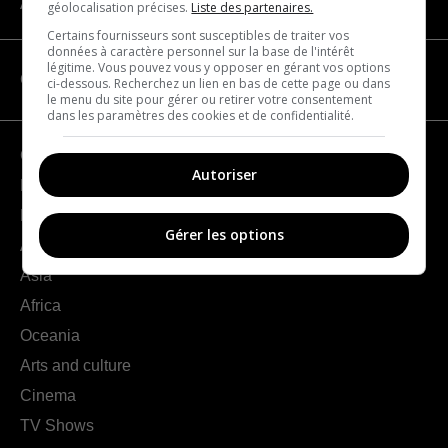
About us
géolocalisation précises.
Liste des partenaires.
Certains fournisseurs sont susceptibles de traiter vos
données à caractère personnel sur la base de l'intérêt
légitime. Vous pouvez vous y opposer en gérant vos options
CATEGORIES
ci-dessous. Recherchez un lien en bas de cette page ou dans
le menu du site pour gérer ou retirer votre consentement
dans les paramètres des cookies et de confidentialité.
Geography
Autoriser
France
Europe
Gérer les options
Americas
Asia
Africa
Oceania
Arts and culture
Cinema
TV Shows