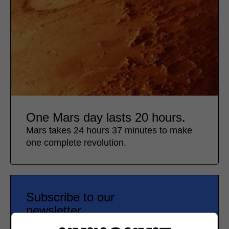
One Mars day lasts 20 hours.
Mars takes 24 hours 37 minutes to make
one complete revolution.
Subscribe to our
newsletter