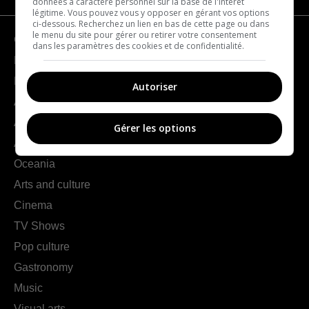
données à caractère personnel sur la base de l'intérêt
légitime. Vous pouvez vous y opposer en gérant vos options
ci-dessous. Recherchez un lien en bas de cette page ou dans
le menu du site pour gérer ou retirer votre consentement
Geography
dans les paramètres des cookies et de confidentialité.
France
Europe
Autoriser
Americas
Asia
Gérer les options
Africa
Oceania
Arts and culture
Cinema
TV Shows
Pop culture
Gastronomy
Music
Visual arts