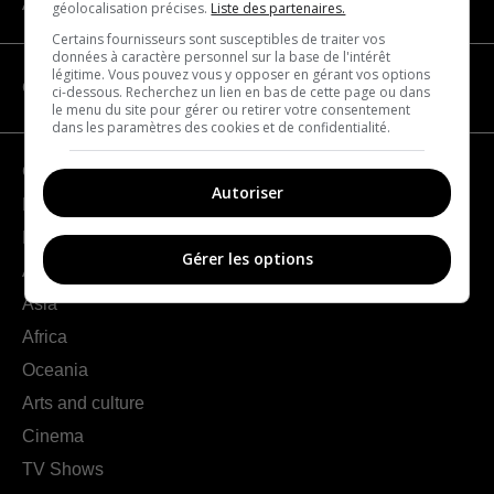
About us
géolocalisation précises.
Liste des partenaires.
Certains fournisseurs sont susceptibles de traiter vos
données à caractère personnel sur la base de l'intérêt
légitime. Vous pouvez vous y opposer en gérant vos options
CATEGORIES
ci-dessous. Recherchez un lien en bas de cette page ou dans
le menu du site pour gérer ou retirer votre consentement
dans les paramètres des cookies et de confidentialité.
Geography
Autoriser
France
Europe
Gérer les options
Americas
Asia
Africa
Oceania
Arts and culture
Cinema
TV Shows