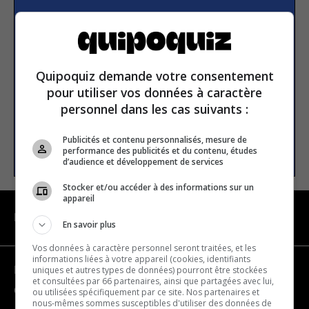
Subscribe to our
newsletter
Quipoquiz demande votre consentement
Email address
pour utiliser vos données à caractère
personnel dans les cas suivants :
Publicités et contenu personnalisés, mesure de
SUBSCRIBE
performance des publicités et du contenu, études
d’audience et développement de services
Stocker et/ou accéder à des informations sur un
appareil
NAVIGATION
En savoir plus
Vos données à caractère personnel seront traitées, et les
informations liées à votre appareil (cookies, identifiants
uniques et autres types de données) pourront être stockées
Become a partner
et consultées par 66 partenaires, ainsi que partagées avec lui,
Contact us
ou utilisées spécifiquement par ce site. Nos partenaires et
nous-mêmes sommes susceptibles d'utiliser des données de