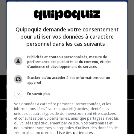
Subscribe to our
newsletter
Quipoquiz demande votre consentement
Email address
pour utiliser vos données à caractère
personnel dans les cas suivants :
SUBSCRIBE
Publicités et contenu personnalisés, mesure de
performance des publicités et du contenu, études
d’audience et développement de services
Stocker et/ou accéder à des informations sur un
appareil
NAVIGATION
En savoir plus
Vos données à caractère personnel seront traitées, et les
informations liées à votre appareil (cookies, identifiants
Become a partner
uniques et autres types de données) pourront être stockées
et consultées par 66 partenaires, ainsi que partagées avec lui,
Contact us
ou utilisées spécifiquement par ce site. Nos partenaires et
nous-mêmes sommes susceptibles d'utiliser des données de
About us
géolocalisation précises.
Liste des partenaires.