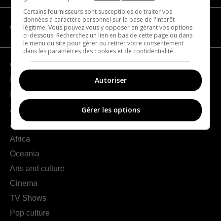
Certains fournisseurs sont susceptibles de traiter vos
données à caractère personnel sur la base de l'intérêt
légitime. Vous pouvez vous y opposer en gérant vos options
CATEGORIES
ci-dessous. Recherchez un lien en bas de cette page ou dans
le menu du site pour gérer ou retirer votre consentement
dans les paramètres des cookies et de confidentialité.
Geography
Autoriser
France
Europe
Americas
Gérer les options
Asia
Africa
Oceania
Arts and culture
Cinema
TV Shows
Pop culture