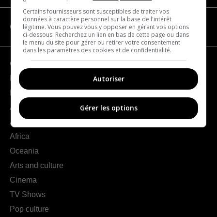
Certains fournisseurs sont susceptibles de traiter vos
données à caractère personnel sur la base de l'intérêt
légitime. Vous pouvez vous y opposer en gérant vos options
CATEGORIES
ci-dessous. Recherchez un lien en bas de cette page ou dans
le menu du site pour gérer ou retirer votre consentement
dans les paramètres des cookies et de confidentialité.
Geography
Autoriser
France
Europe
Americas
Gérer les options
Asia
Africa
Oceania
Arts and culture
Cinema
TV Shows
Pop culture