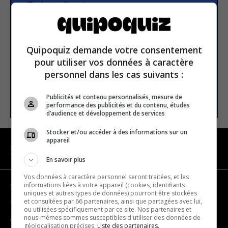
Subscribe to our
newsletter
Quipoquiz demande votre consentement
Email address
pour utiliser vos données à caractère
personnel dans les cas suivants :
SUBSCRIBE
Publicités et contenu personnalisés, mesure de
performance des publicités et du contenu, études
d’audience et développement de services
Stocker et/ou accéder à des informations sur un
appareil
NAVIGATION
En savoir plus
Vos données à caractère personnel seront traitées, et les
informations liées à votre appareil (cookies, identifiants
Become a partner
uniques et autres types de données) pourront être stockées
et consultées par 66 partenaires, ainsi que partagées avec lui,
Contact us
ou utilisées spécifiquement par ce site. Nos partenaires et
nous-mêmes sommes susceptibles d'utiliser des données de
About us
géolocalisation précises.
Liste des partenaires.