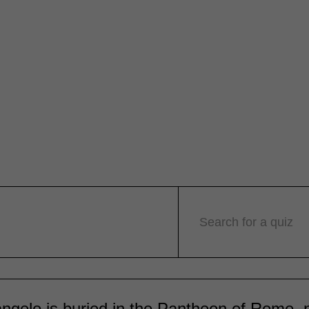
Search for a quiz
ngelo is buried in the Pantheon of Rome, n