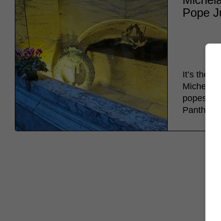
Pope Ju
It’s the 
Michelang
popes are
Pantheon