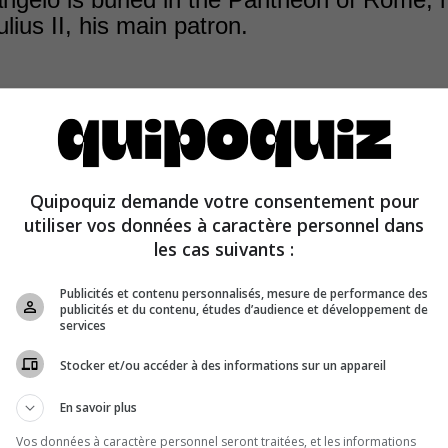
lius II, his main patron.
painter Raphael’s tomb that’s in the Pantheon of Rome.
elo’s tomb is at the Basilica di Santa Croce in Florence.
Quipoquiz demande votre consentement pour
 buried in St. Peter’s Basilica in Rome and none in Rom
utiliser vos données à caractère personnel dans
.
les cas suivants :
Publicités et contenu personnalisés, mesure de performance des
publicités et du contenu, études d’audience et développement de
services
Stocker et/ou accéder à des informations sur un appareil
En savoir plus
Vos données à caractère personnel seront traitées, et les informations