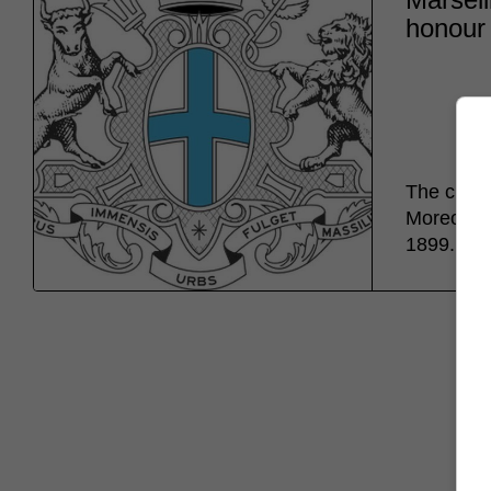
honour 
The city 
Moreover,
1899.