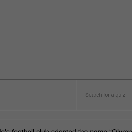
Search for a quiz
le's football club adopted the name “Olymp