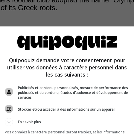
of its Greek roots.
of Marseille was founded by the Phocaeans around 600 
Quipoquiz demande votre consentement pour
 the club encompassed several Olympic sports at its fou
utiliser vos données à caractère personnel dans
les cas suivants :
Publicités et contenu personnalisés, mesure de performance des
publicités et du contenu, études d’audience et développement de
services
Stocker et/ou accéder à des informations sur un appareil
En savoir plus
Vos données à caractère personnel seront traitées, et les informations