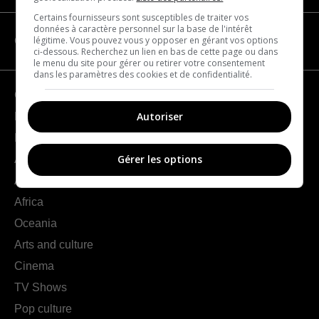
Certains fournisseurs sont susceptibles de traiter vos
données à caractère personnel sur la base de l'intérêt
légitime. Vous pouvez vous y opposer en gérant vos options
CATEGORIES
ci-dessous. Recherchez un lien en bas de cette page ou dans
le menu du site pour gérer ou retirer votre consentement
dans les paramètres des cookies et de confidentialité.
Geography
Autoriser
France
Europe
Gérer les options
Americas
Asia
Africa
Oceania
Arts and culture
Cinema
TV Shows
Pop culture