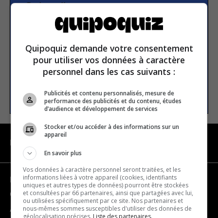
Subscribe to our
newsletter
Quipoquiz demande votre consentement
Email address
pour utiliser vos données à caractère
personnel dans les cas suivants :
SUBSCRIBE
Publicités et contenu personnalisés, mesure de
performance des publicités et du contenu, études
d’audience et développement de services
Stocker et/ou accéder à des informations sur un
appareil
NAVIGATION
En savoir plus
Vos données à caractère personnel seront traitées, et les
informations liées à votre appareil (cookies, identifiants
Become a partner
uniques et autres types de données) pourront être stockées
et consultées par 66 partenaires, ainsi que partagées avec lui,
Contact us
ou utilisées spécifiquement par ce site. Nos partenaires et
nous-mêmes sommes susceptibles d'utiliser des données de
About us
géolocalisation précises.
Liste des partenaires.