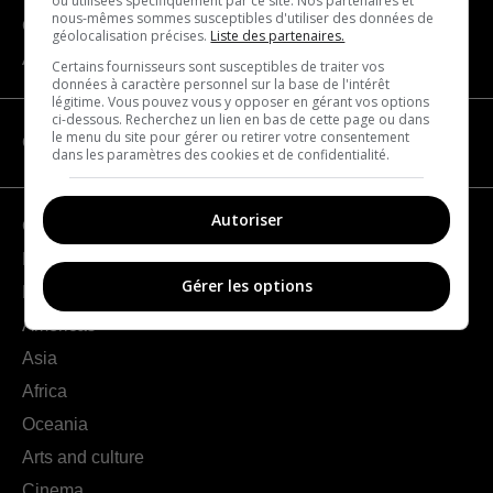
ou utilisées spécifiquement par ce site. Nos partenaires et
nous-mêmes sommes susceptibles d'utiliser des données de
Contact us
géolocalisation précises.
Liste des partenaires.
About us
Certains fournisseurs sont susceptibles de traiter vos
données à caractère personnel sur la base de l'intérêt
légitime. Vous pouvez vous y opposer en gérant vos options
ci-dessous. Recherchez un lien en bas de cette page ou dans
le menu du site pour gérer ou retirer votre consentement
CATEGORIES
dans les paramètres des cookies et de confidentialité.
Autoriser
Geography
France
Gérer les options
Europe
Americas
Asia
Africa
Oceania
Arts and culture
Cinema