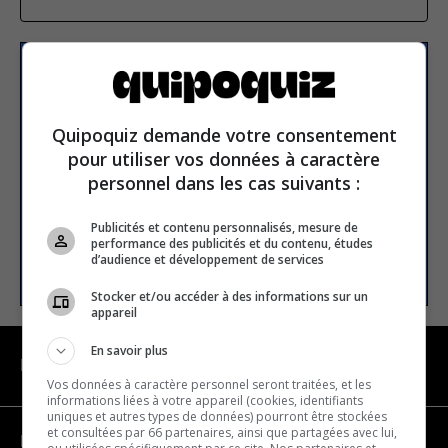
Subscribe to our
newsletter
Quipoquiz demande votre consentement
pour utiliser vos données à caractère
Email address
personnel dans les cas suivants :
Publicités et contenu personnalisés, mesure de
performance des publicités et du contenu, études
SUBSCRIBE
d’audience et développement de services
Stocker et/ou accéder à des informations sur un
appareil
En savoir plus
NAVIGATION
Vos données à caractère personnel seront traitées, et les
informations liées à votre appareil (cookies, identifiants
uniques et autres types de données) pourront être stockées
et consultées par 66 partenaires, ainsi que partagées avec lui,
Become a partner