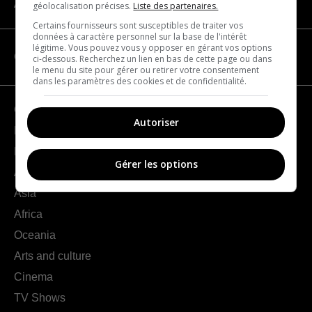
About us
géolocalisation précises.
Liste des partenaires.
Certains fournisseurs sont susceptibles de traiter vos
données à caractère personnel sur la base de l'intérêt
légitime. Vous pouvez vous y opposer en gérant vos options
CATEGORIES
ci-dessous. Recherchez un lien en bas de cette page ou dans
le menu du site pour gérer ou retirer votre consentement
dans les paramètres des cookies et de confidentialité.
Geography
Autoriser
France
Europe
Gérer les options
Americas
Asia
Africa
Oceania
Arts and culture
Cinema
TV Shows