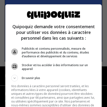
Subscribe to our
newsletter
Quipoquiz demande votre consentement
Email address
pour utiliser vos données à caractère
personnel dans les cas suivants :
Publicités et contenu personnalisés, mesure de
SUBSCRIBE
performance des publicités et du contenu, études
d’audience et développement de services
Stocker et/ou accéder à des informations sur un
appareil
NAVIGATION
En savoir plus
Vos données à caractère personnel seront traitées, et les
informations liées à votre appareil (cookies, identifiants
uniques et autres types de données) pourront être stockées
Become a partner
et consultées par 66 partenaires, ainsi que partagées avec lui,
Contact us
ou utilisées spécifiquement par ce site. Nos partenaires et
nous-mêmes sommes susceptibles d'utiliser des données de