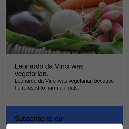
Leonardo da Vinci was
vegetarian.
Leonardo da Vinci was vegetarian because
he refused to harm animals.
Subscribe to our
newsletter