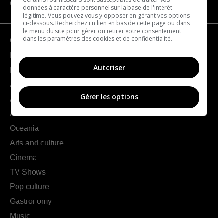
CATEGORIES
données à caractère personnel sur la base de l'intérêt
légitime. Vous pouvez vous y opposer en gérant vos options
ci-dessous. Recherchez un lien en bas de cette page ou dans
le menu du site pour gérer ou retirer votre consentement
dans les paramètres des cookies et de confidentialité.
Geography
France
Autoriser
Europe
Americas
Gérer les options
Asia
Africa
Oceania
Arts and culture
Cinema
TV Shows
Pop culture
Gastronomy
Music