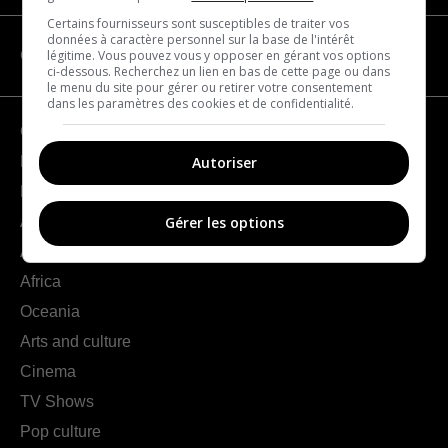
Certains fournisseurs sont susceptibles de traiter vos
données à caractère personnel sur la base de l'intérêt
légitime. Vous pouvez vous y opposer en gérant vos options
CATEGORIES
ci-dessous. Recherchez un lien en bas de cette page ou dans
le menu du site pour gérer ou retirer votre consentement
dans les paramètres des cookies et de confidentialité.
Geography
Autoriser
France
Europe
Americas
Gérer les options
Asia
Africa
Oceania
Arts and culture
Cinema
TV Shows
Pop culture