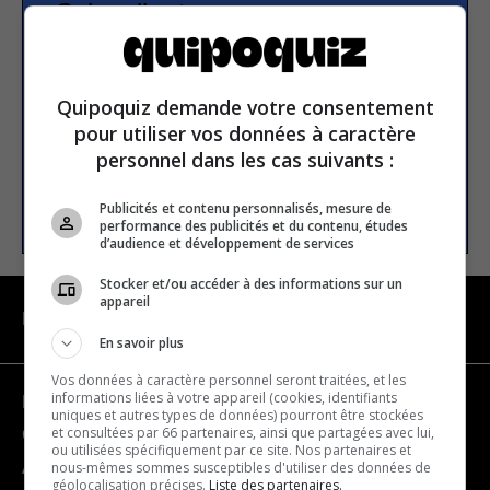
Subscribe to our
newsletter
Quipoquiz demande votre consentement
Email address
pour utiliser vos données à caractère
personnel dans les cas suivants :
SUBSCRIBE
Publicités et contenu personnalisés, mesure de
performance des publicités et du contenu, études
d’audience et développement de services
Stocker et/ou accéder à des informations sur un
appareil
NAVIGATION
En savoir plus
Vos données à caractère personnel seront traitées, et les
informations liées à votre appareil (cookies, identifiants
Become a partner
uniques et autres types de données) pourront être stockées
et consultées par 66 partenaires, ainsi que partagées avec lui,
Contact us
ou utilisées spécifiquement par ce site. Nos partenaires et
nous-mêmes sommes susceptibles d'utiliser des données de
About us
géolocalisation précises.
Liste des partenaires.