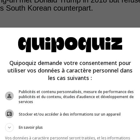
s South Korean counterpart.
c meeting between Presidents Kim Jong-un of North Kore
n of South Korea took place on April 27, 2018. It was the
Quipoquiz demande votre consentement pour
 end of the Korean War in 1953 that a North Korean leade
utiliser vos données à caractère personnel dans
Korea.
les cas suivants :
Publicités et contenu personnalisés, mesure de performance des
publicités et du contenu, études d’audience et développement de
services
Stocker et/ou accéder à des informations sur un appareil
En savoir plus
Vos données à caractère personnel seront traitées, et les informations