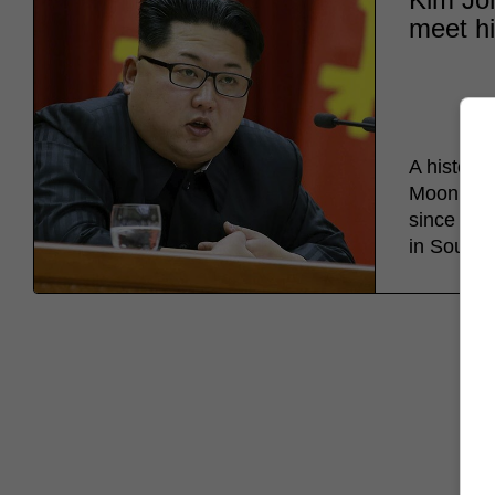
meet hi
A histori
Moon Jae-i
since the
in South 