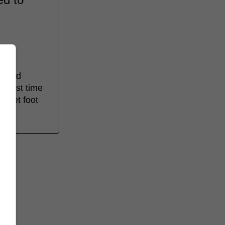
a and
 first time
r set foot