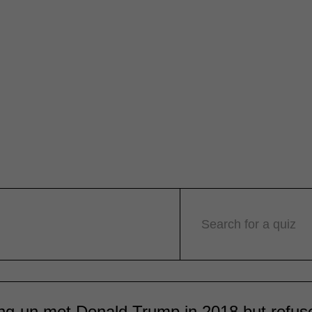
Search for a quiz
ng-un met Donald Trump in 2018 but refus