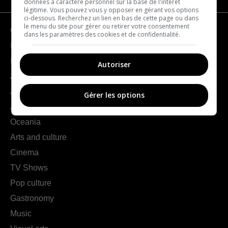
données à caractère personnel sur la base de l'intérêt
légitime. Vous pouvez vous y opposer en gérant vos options
ci-dessous. Recherchez un lien en bas de cette page ou dans
le menu du site pour gérer ou retirer votre consentement
Geography
dans les paramètres des cookies et de confidentialité.
France
Europe
Autoriser
Americas
Asia
Gérer les options
Africa
Oceania
Arts and culture
Cinema
TV Shows
Pop culture
Gastronomy
Music