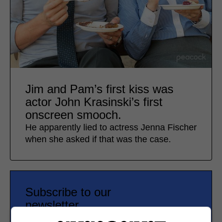
Jim and Pam’s first kiss was
actor John Krasinski’s first
onscreen smooch.
He apparently lied to actress Jenna Fischer
when she asked if that was the case.
Subscribe to our
newsletter