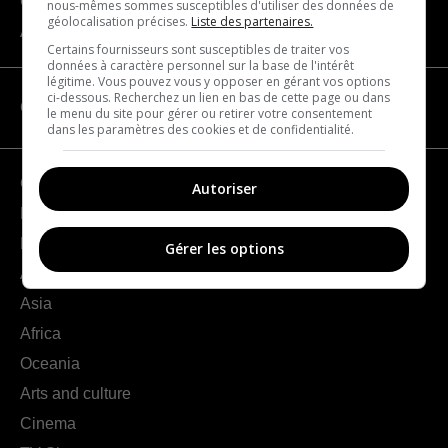
Contact us
nous-mêmes sommes susceptibles d'utiliser des données de
géolocalisation précises.
Liste des partenaires.
About us
Certains fournisseurs sont susceptibles de traiter vos
données à caractère personnel sur la base de l'intérêt
légitime. Vous pouvez vous y opposer en gérant vos options
ci-dessous. Recherchez un lien en bas de cette page ou dans
CATEGORIES
le menu du site pour gérer ou retirer votre consentement
dans les paramètres des cookies et de confidentialité.
Geography
Autoriser
France
Europe
Gérer les options
Americas
Asia
Africa
Oceania
Arts and culture
Cinema