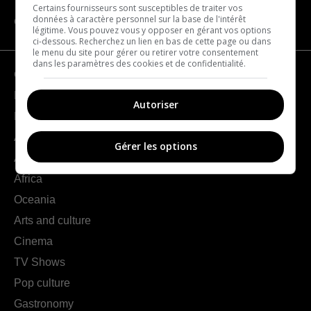
Certains fournisseurs sont susceptibles de traiter vos
données à caractère personnel sur la base de l'intérêt
CATEGORIES
légitime. Vous pouvez vous y opposer en gérant vos options
ci-dessous. Recherchez un lien en bas de cette page ou dans
le menu du site pour gérer ou retirer votre consentement
dans les paramètres des cookies et de confidentialité.
Geography
France
Autoriser
Europe
Americas
Gérer les options
Asia
Africa
Oceania
Arts and culture
Cinema
TV Shows
Pop culture
Gastronomy