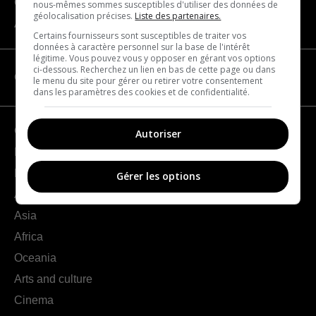
Contact us
nous-mêmes sommes susceptibles d'utiliser des données de
géolocalisation précises.
Liste des partenaires.
About us
Certains fournisseurs sont susceptibles de traiter vos
données à caractère personnel sur la base de l'intérêt
légitime. Vous pouvez vous y opposer en gérant vos options
ci-dessous. Recherchez un lien en bas de cette page ou dans
CATEGORIES
le menu du site pour gérer ou retirer votre consentement
dans les paramètres des cookies et de confidentialité.
Geography
Autoriser
France
Europe
Gérer les options
Americas
Asia
Africa
Oceania
Arts and culture
Cinema